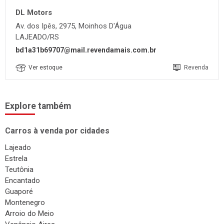
DL Motors
Av. dos Ipês, 2975, Moinhos D'Água
LAJEADO/RS
bd1a31b69707@mail.revendamais.com.br
Ver estoque
Revenda
Explore também
Carros à venda por cidades
Lajeado
Estrela
Teutônia
Encantado
Guaporé
Montenegro
Arroio do Meio