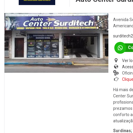
Avenida Se
American
surditech
Co
Ver l
Acess
Ofici
Clique
Há mais d
Center Sur
profission
prezamos 
conforto a
atualizaçã
Surdinas;