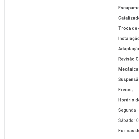
Escapame
Cataliz
ad
Troca de 
Instalaçã
Adaptaçã
Revisão G
Mecânica 
Suspensã
Freios;
Horário d
Segunda – 
Sábado : 0
Formas d