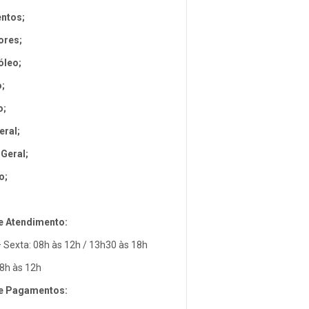
ntos;
ores;
óleo;
o;
o;
eral;
Geral;
o;
e Atendimento:
Sexta: 08h às 12h / 13h30 às 18h
8h às 12h
e Pagamentos: