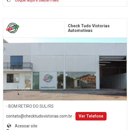
Clique aqui e saiba mais.
Troca de Óleo
Chaveiro
Reboques
Check Tudo Vistorias
Automotivas
Seguros
Injeção Eletrônica
Produtos Automotivos
Placas
Estética e Higienização
Auto Vidros
Volantes
Capotas
- BOM RETIRO DO SUL/RS
Despachante
contato@checktudovistorias.com.br
-
Ver Telefone
Vistorias
Acessar site