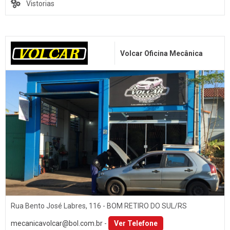
Surdinas
Vistorias
Bombas Injetoras
Gás Veicular
Volcar Oficina Mecânica
Rua Bento José Labres, 116 - BOM RETIRO DO SUL/RS
mecanicavolcar@bol.com.br
-
Ver Telefone