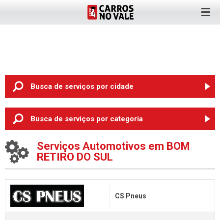
Busca de serviços
por cidade
ANTA GORDA (6)
Busca de serviços
por categoria
ARROIO DO MEIO (2)
Oficina Mecânica
Serviços Automotivos em BOM
BOM RETIRO DO SUL (3)
RETIRO DO SUL
Pneus
CRUZEIRO DO SUL (3)
Rodas
ENCANTADO (3)
Chapeação e Pintura
ESTRELA (8)
CS Pneus
Auto Elétrica
LAJEADO (89)