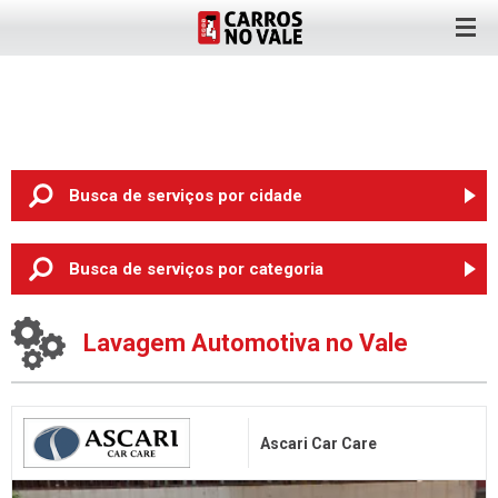
Busca de serviços
por cidade
ANTA GORDA (6)
Busca de serviços
por categoria
ARROIO DO MEIO (2)
Oficina Mecânica
BOM RETIRO DO SUL (3)
Lavagem Automotiva no Vale
Pneus
CRUZEIRO DO SUL (3)
Rodas
ENCANTADO (3)
Chapeação e Pintura
ESTRELA (8)
Ascari Car Care
Auto Elétrica
LAJEADO (89)