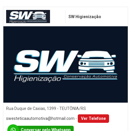
Troca de Óleo
Chaveiro
SW Higienização
Reboques
Seguros
Injeção Eletrônica
Produtos Automotivos
Placas
Estética e Higienização
Auto Vidros
Volantes
Capotas
Rua Duque de Caxias, 1399 - TEUTÔNIA/RS
Despachante
swesteticaautomotiva@hotmail.com
-
Ver Telefone
Vistorias
Conversar pelo Whatsapp