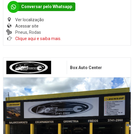
Surdinas
Conversar pelo Whatsapp
Bombas Injetoras
Ver localização
Gás Veicular
Acessar site
Pneus, Rodas
Clique aqui e saiba mais.
Box Auto Center