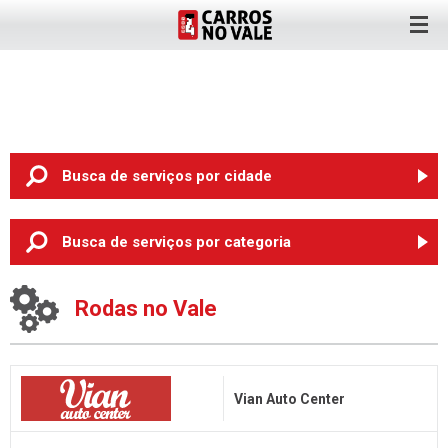
Busca de serviços
por cidade
ANTA GORDA (6)
Busca de serviços
por categoria
ARROIO DO MEIO (2)
Oficina Mecânica
BOM RETIRO DO SUL (3)
Rodas no Vale
Pneus
CRUZEIRO DO SUL (3)
Rodas
ENCANTADO (3)
Chapeação e Pintura
ESTRELA (8)
Vian Auto Center
Auto Elétrica
LAJEADO (89)