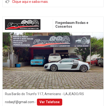
Clique aqui e saiba mais.
Troca de Óleo
Chaveiro
Reboques
Fiegenbaum Rodas e
Seguros
Consertos
Injeção Eletrônica
Produtos Automotivos
Placas
Estética e Higienização
Auto Vidros
Volantes
Capotas
Despachante
Rua Barão do Triunfo 117, Americano - LAJEADO/RS
Vistorias
rodasjf@gmail.com
-
Ver Telefone