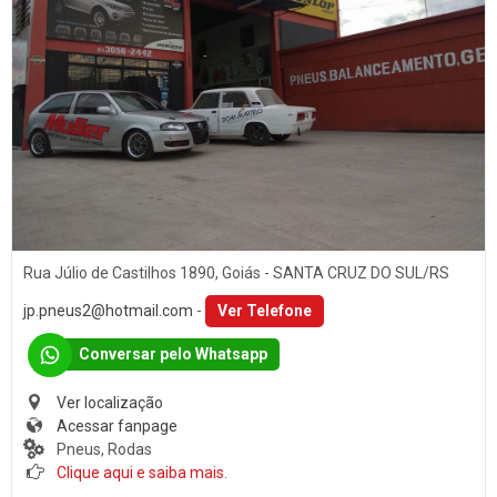
Rua Júlio de Castilhos 1890, Goiás - SANTA CRUZ DO SUL/RS
jp.pneus2@hotmail.com
-
Ver Telefone
Conversar pelo Whatsapp
Ver localização
Acessar fanpage
Pneus, Rodas
Clique aqui e saiba mais.