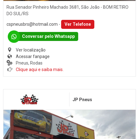
Rua Senador Pinheiro Machado 3681, São João - BOM RETIRO
DO SUL/RS
cspneusbrs@hotmail.com
-
Ver Telefone
Conversar pelo Whatsapp
Ver localização
Acessar fanpage
Pneus, Rodas
Clique aqui e saiba mais.
JP Pneus