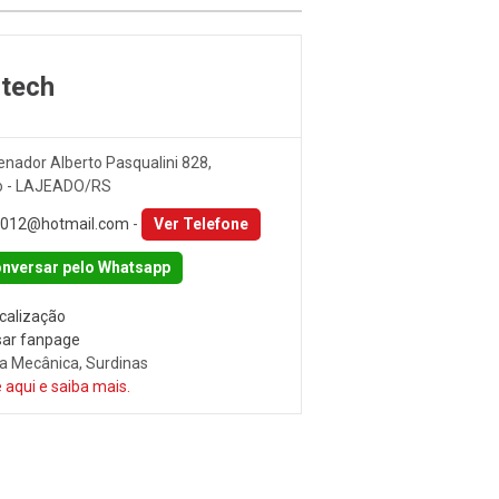
itech
nador Alberto Pasqualini 828,
o - LAJEADO/RS
2012@hotmail.com
-
Ver Telefone
nversar pelo Whatsapp
ocalização
ar fanpage
na Mecânica, Surdinas
 aqui e saiba mais.