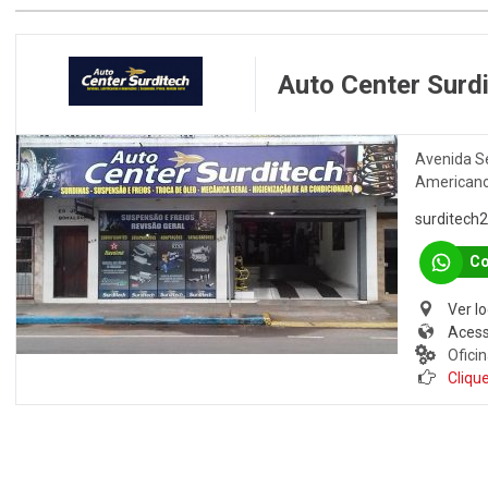
Auto Center Surd
Avenida Se
American
surditech
Co
Ver l
Acess
Ofici
Clique