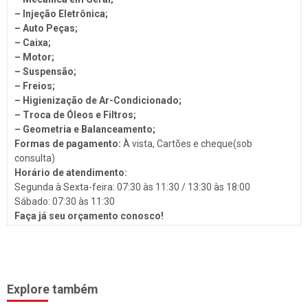
Troca de Óleo
– Injeção Eletrônica;
– Auto Peças;
Chaveiro
– Caixa;
Reboques
– Motor;
– Suspensão;
Seguros
– Freios;
Injeção Eletrônica
– Higienização de Ar-Condicionado;
– Troca de Óleos e Filtros;​
Produtos Automotivos
– Geometria e Balanceamento;
Formas de pagamento:
À vista, Cartões e cheque(sob
Placas
consulta)
Estética e Higienização
Horário de atendimento:
Segunda à Sexta-feira: 07:30 às 11:30 / 13:30 às 18:00
Auto Vidros
Sábado: 07:30 às 11:30
Volantes
Faça já seu orçamento conosco!
Capotas
Despachante
Vistorias
Explore também