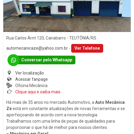
Som
PORTO ALEGRE (1)
Baterias
SANTA CLARA DO SUL (1)
Películas
SANTA CRUZ DO SUL (15)
Acessórios
TEUTÔNIA (14)
Rua Carlos Arnt 120, Canabarro - TEUTÔNIA/RS
Ar Condicionado
VENÂNCIO AIRES (16)
automecanicaze@yahoo.com.br
-
Ver Telefone
Engate de Reboques
Conversar pelo Whatsapp
Martelinho de Ouro
Ver localização
Lavagem Automotiva
Acessar fanpage
Retificadora de Motores
Oficina Mecânica
Clique aqui e saiba mais.
Auto Peças
Há mais de 35 anos no mercado Automotivo, a
Auto Mecânica
Amortecedores
Zé
está em constante atualizações de novas ferramentas e se
aperfeiçoando de acordo com a nova tecnologia.
Adaptação Veicular
Trabalhamos com uma linha de peças de qualidades para
Auto Demolidoras
proporcionar o que há de melhor para nossos clientes
– Mecânica em Geral;