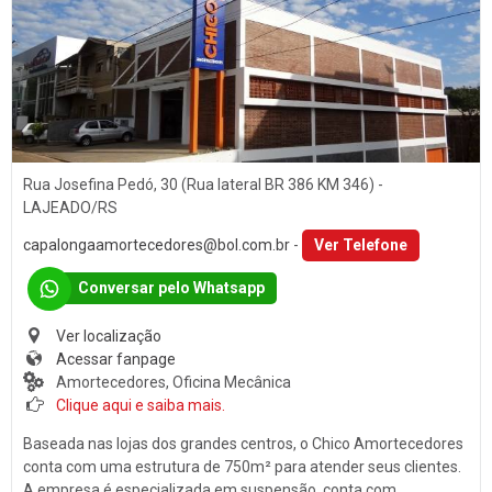
Som
PORTO ALEGRE (1)
Baterias
SANTA CLARA DO SUL (1)
Películas
SANTA CRUZ DO SUL (15)
Acessórios
TEUTÔNIA (14)
Ar Condicionado
VENÂNCIO AIRES (16)
Rua Josefina Pedó, 30 (Rua lateral BR 386 KM 346) -
Engate de Reboques
LAJEADO/RS
Martelinho de Ouro
capalongaamortecedores@bol.com.br
-
Ver Telefone
Lavagem Automotiva
Conversar pelo Whatsapp
Retificadora de Motores
Ver localização
Auto Peças
Acessar fanpage
Amortecedores, Oficina Mecânica
Amortecedores
Clique aqui e saiba mais.
Adaptação Veicular
Baseada nas lojas dos grandes centros, o Chico Amortecedores
Auto Demolidoras
conta com uma estrutura de 750m² para atender seus clientes.
A empresa é especializada em suspensão, conta com