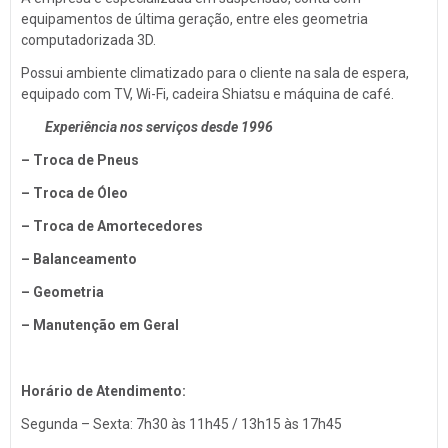
Troca de Óleo
equipamentos de última geração, entre eles geometria
computadorizada 3D.
Chaveiro
Possui ambiente climatizado para o cliente na sala de espera,
Reboques
equipado com TV, Wi-Fi, cadeira Shiatsu e máquina de café.
Seguros
Experiência nos serviços desde 1996
Injeção Eletrônica
– Troca de Pneus
Produtos Automotivos
– Troca de Óleo
Placas
– Troca de Amortecedores
Estética e Higienização
– Balanceamento
Auto Vidros
– Geometria
Volantes
– Manutenção em Geral
Capotas
Despachante
Horário de Atendimento:
Vistorias
Segunda – Sexta: 7h30 às 11h45 / 13h15 às 17h45