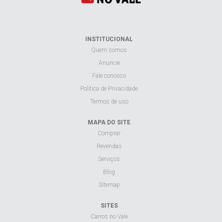
INSTITUCIONAL
Quem somos
Anuncie
Fale conosco
Política de Privacidade
Termos de uso
MAPA DO SITE
Comprar
Revendas
Serviços
Blog
Sitemap
SITES
Carros no Vale