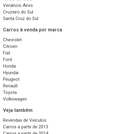
Surdinas
Venâncio Aires
Bombas Injetoras
Cruzeiro do Sul
Santa Cruz do Sul
Gás Veicular
Carros à venda por marca
Chevrolet
Citroen
Fiat
Ford
Honda
Hyundai
Peugeot
Renault
Toyota
Volkswagen
Veja também
Revendas de Veículos
Carros a partir de 2013
Carros a partir de 2014