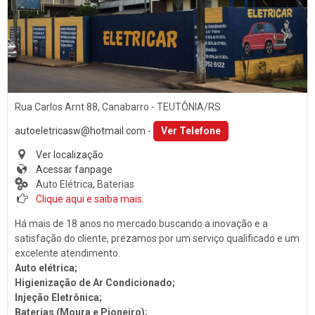
Som
PORTO ALEGRE (1)
Baterias
SANTA CLARA DO SUL (1)
Películas
SANTA CRUZ DO SUL (15)
Acessórios
TEUTÔNIA (14)
Ar Condicionado
Rua Carlos Arnt 88, Canabarro - TEUTÔNIA/RS
VENÂNCIO AIRES (16)
Engate de Reboques
autoeletricasw@hotmail.com
-
Ver Telefone
Martelinho de Ouro
Ver localização
Acessar fanpage
Lavagem Automotiva
Auto Elétrica, Baterias
Clique aqui e saiba mais.
Retificadora de Motores
Há mais de 18 anos no mercado buscando a inovação e a
Auto Peças
satisfação do cliente, prezamos por um serviço qualificado e um
Amortecedores
excelente atendimento.
Auto elétrica;
Adaptação Veicular
Higienização de Ar Condicionado;
Auto Demolidoras
Injeção Eletrônica;
Baterias (Moura e Pioneiro);