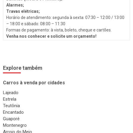
Troca de Óleo
Alarmes;
Travas elétricas;
Chaveiro
Horário de atendimento: segunda à sexta: 07:30 – 12:00 / 13:00
Reboques
– 18:00 e sábado: 08:00 – 11:30
Formas de pagamento: à vista, boleto, cheque e cartões.
Seguros
Venha nos conhecer e solicite um orçamento!
Injeção Eletrônica
Produtos Automotivos
Placas
Explore também
Estética e Higienização
Carros à venda por cidades
Auto Vidros
Lajeado
Volantes
Estrela
Capotas
Teutônia
Encantado
Despachante
Guaporé
Vistorias
Montenegro
Arroio do Meio