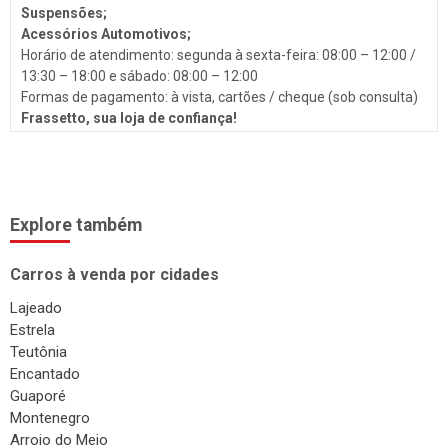
Troca de Óleo
Suspensões;
Acessórios Automotivos;
Chaveiro
Horário de atendimento: segunda à sexta-feira: 08:00 – 12:00 /
Reboques
13:30 – 18:00 e sábado: 08:00 – 12:00
Formas de pagamento: à vista, cartões / cheque (sob consulta)
Seguros
Frassetto, sua loja de confiança!
Injeção Eletrônica
Produtos Automotivos
Placas
Explore também
Estética e Higienização
Carros à venda por cidades
Auto Vidros
Lajeado
Volantes
Estrela
Capotas
Teutônia
Encantado
Despachante
Guaporé
Vistorias
Montenegro
Arroio do Meio