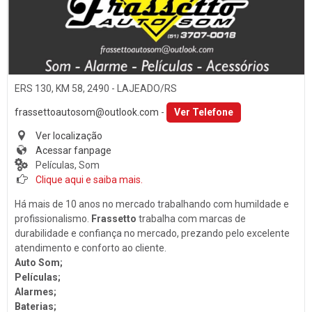
Som
PORTO ALEGRE (1)
Baterias
SANTA CLARA DO SUL (1)
Películas
SANTA CRUZ DO SUL (15)
Acessórios
TEUTÔNIA (14)
ERS 130, KM 58, 2490 - LAJEADO/RS
Ar Condicionado
VENÂNCIO AIRES (16)
frassettoautosom@outlook.com
-
Ver Telefone
Engate de Reboques
Ver localização
Acessar fanpage
Martelinho de Ouro
Películas, Som
Lavagem Automotiva
Clique aqui e saiba mais.
Retificadora de Motores
Há mais de 10 anos no mercado trabalhando com humildade e
profissionalismo.
Frassetto
trabalha com marcas de
Auto Peças
durabilidade e confiança no mercado, prezando pelo excelente
Amortecedores
atendimento e conforto ao cliente.
Auto Som;
Adaptação Veicular
Películas;
Alarmes;
Auto Demolidoras
Baterias;