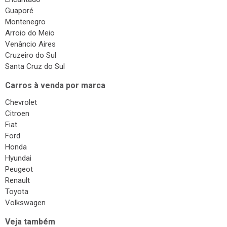
Surdinas
Guaporé
Bombas Injetoras
Montenegro
Arroio do Meio
Gás Veicular
Venâncio Aires
Cruzeiro do Sul
Santa Cruz do Sul
Carros à venda por marca
Chevrolet
Citroen
Fiat
Ford
Honda
Hyundai
Peugeot
Renault
Toyota
Volkswagen
Veja também