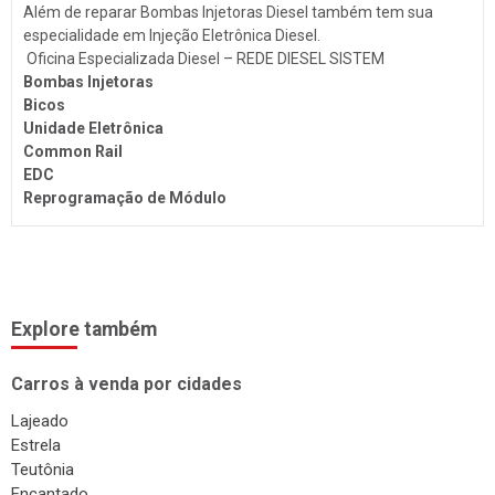
Troca de Óleo
Além de reparar Bombas Injetoras Diesel também tem sua
especialidade em Injeção Eletrônica Diesel.
Chaveiro
Oficina Especializada Diesel – REDE DIESEL SISTEM
Bombas Injetoras
Reboques
Bicos
Seguros
Unidade Eletrônica
Common Rail
Injeção Eletrônica
EDC
Produtos Automotivos
Reprogramação de Módulo
Placas
Estética e Higienização
Auto Vidros
Explore também
Volantes
Carros à venda por cidades
Capotas
Lajeado
Despachante
Estrela
Vistorias
Teutônia
Encantado