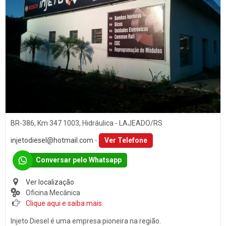
Som
PORTO ALEGRE (1)
Baterias
SANTA CLARA DO SUL (1)
Películas
SANTA CRUZ DO SUL (15)
Acessórios
TEUTÔNIA (14)
Ar Condicionado
VENÂNCIO AIRES (16)
Engate de Reboques
Martelinho de Ouro
BR-386, Km 347 1003, Hidráulica - LAJEADO/RS
Lavagem Automotiva
injetodiesel@hotmail.com
-
Ver Telefone
Retificadora de Motores
Conversar pelo Whatsapp
Auto Peças
Amortecedores
Ver localização
Oficina Mecânica
Adaptação Veicular
Clique aqui e saiba mais.
Auto Demolidoras
Injeto Diesel é uma empresa pioneira na região.