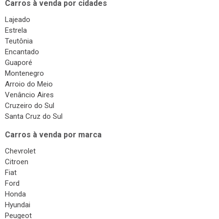
Carros à venda por cidades
Troca de Óleo
Lajeado
Chaveiro
Estrela
Reboques
Teutônia
Encantado
Seguros
Guaporé
Injeção Eletrônica
Montenegro
Arroio do Meio
Produtos Automotivos
Venâncio Aires
Placas
Cruzeiro do Sul
Santa Cruz do Sul
Estética e Higienização
Carros à venda por marca
Auto Vidros
Chevrolet
Volantes
Citroen
Capotas
Fiat
Ford
Despachante
Honda
Vistorias
Hyundai
Peugeot