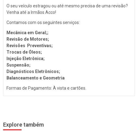
Som
PORTO ALEGRE (1)
O seu veículo estragou ou até mesmo precisa de uma revisão?
Venha até a Irmãos Acco!
Baterias
SANTA CLARA DO SUL (1)
Contamos com os seguintes serviços:
Películas
SANTA CRUZ DO SUL (15)
Mecânica em Geral;
;
Acessórios
TEUTÔNIA (14)
Revisão de Motores;
Revisões Preventivas;
Ar Condicionado
VENÂNCIO AIRES (16)
Trocas de Óleos;
Engate de Reboques
Injeção Eletrônica;
Suspensão;
Martelinho de Ouro
Diagnósticos Eletrônicos;
Lavagem Automotiva
Balanceamento e Geometria
Formas de Pagamento: À vista e cartões.
Retificadora de Motores
Auto Peças
Amortecedores
Adaptação Veicular
Explore também
Auto Demolidoras