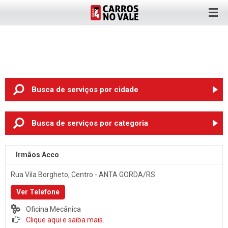
Busca de serviços
por cidade
ANTA GORDA (6)
Busca de serviços
por categoria
ARROIO DO MEIO (2)
Oficina Mecânica
BOM RETIRO DO SUL (3)
Irmãos Acco
Pneus
CRUZEIRO DO SUL (3)
Rua Vila Borgheto, Centro - ANTA GORDA/RS
Rodas
ENCANTADO (3)
Ver Telefone
Chapeação e Pintura
ESTRELA (8)
Oficina Mecânica
Auto Elétrica
LAJEADO (89)
Clique aqui e saiba mais.