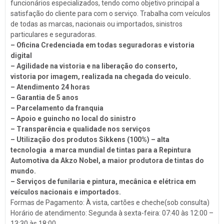
funcionários especializados, tendo como objetivo principal a
Troca de Óleo
satisfação do cliente para com o serviço. Trabalha com veículos
Chaveiro
de todas as marcas, nacionais ou importados, sinistros
particulares e seguradoras.
Reboques
– Oficina Credenciada em todas seguradoras e vistoria
Seguros
digital
– Agilidade na vistoria e na liberação do conserto,
Injeção Eletrônica
vistoria por imagem, realizada na chegada do veiculo.
– Atendimento 24 horas
Produtos Automotivos
– Garantia de 5 anos
Placas
– Parcelamento da franquia
– Apoio e guincho no local do sinistro
Estética e Higienização
– Transparência e qualidade nos serviços
– Utilização dos produtos Sikkens (100%) – alta
Auto Vidros
tecnologia a marca mundial de tintas para a Repintura
Volantes
Automotiva da Akzo Nobel, a maior produtora de tintas do
mundo.
Capotas
– Serviços de funilaria e pintura, mecânica e elétrica em
Despachante
veículos nacionais e importados.
Formas de Pagamento: À vista, cartões e cheche(sob consulta)
Vistorias
Horário de atendimento: Segunda à sexta-feira: 07:40 às 12:00 –
13:30 às 18:00