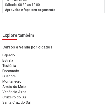
Surdinas
Sábado: 08:30 às 12:00
Bombas Injetoras
Aproveita e faça seu orçamento!
Gás Veicular
Explore também
Carros à venda por cidades
Lajeado
Estrela
Teutônia
Encantado
Guaporé
Montenegro
Arroio do Meio
Venâncio Aires
Cruzeiro do Sul
Santa Cruz do Sul