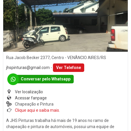
Som
PORTO ALEGRE (1)
Baterias
SANTA CLARA DO SUL (1)
Películas
SANTA CRUZ DO SUL (15)
Acessórios
TEUTÔNIA (14)
Ar Condicionado
VENÂNCIO AIRES (16)
Engate de Reboques
Rua Jacob Becker 2377, Centro - VENÂNCIO AIRES/RS
Martelinho de Ouro
jhspinturas@gmail.com
-
Ver Telefone
Lavagem Automotiva
Conversar pelo Whatsapp
Retificadora de Motores
Ver localização
Auto Peças
Acessar fanpage
Amortecedores
Chapeação e Pintura
Clique aqui e saiba mais.
Adaptação Veicular
A JHS Pinturas trabalha há mais de 19 anos no ramo de
Auto Demolidoras
chapeação e pintura de automóveis, possui uma equipe de