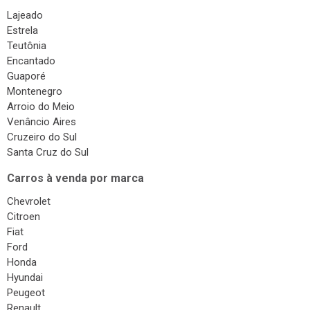
Troca de Óleo
Lajeado
Chaveiro
Estrela
Teutônia
Reboques
Encantado
Guaporé
Seguros
Montenegro
Injeção Eletrônica
Arroio do Meio
Venâncio Aires
Produtos Automotivos
Cruzeiro do Sul
Placas
Santa Cruz do Sul
Estética e Higienização
Carros à venda por marca
Auto Vidros
Chevrolet
Citroen
Volantes
Fiat
Capotas
Ford
Honda
Despachante
Hyundai
Vistorias
Peugeot
Renault