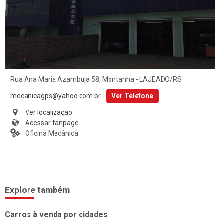
Som
PORTO ALEGRE (1)
Baterias
SANTA CLARA DO SUL (1)
Películas
SANTA CRUZ DO SUL (15)
Acessórios
TEUTÔNIA (14)
Ar Condicionado
VENÂNCIO AIRES (16)
Rua Ana Maria Azambuja 58, Montanha - LAJEADO/RS
Engate de Reboques
mecanicagps@yahoo.com.br
-
Ver Telefone
Martelinho de Ouro
Ver localização
Acessar fanpage
Lavagem Automotiva
Oficina Mecânica
Retificadora de Motores
Auto Peças
Amortecedores
Explore também
Adaptação Veicular
Auto Demolidoras
Carros à venda por cidades