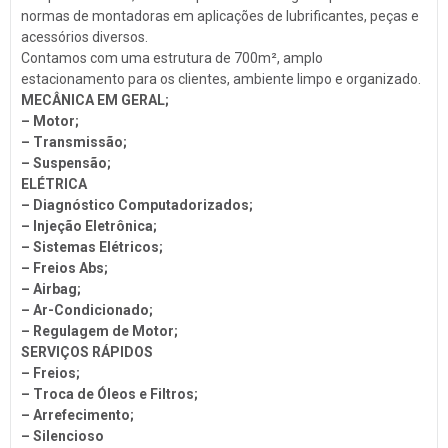
Troca de Óleo
normas de montadoras em aplicações de lubrificantes, peças e
acessórios diversos.
Chaveiro
Contamos com uma estrutura de 700m², amplo
Reboques
estacionamento para os clientes, ambiente limpo e organizado.
MECÂNICA EM GERAL;
Seguros
– Motor;
– Transmissão;
Injeção Eletrônica
– Suspensão;
Produtos Automotivos
ELÉTRICA
– Diagnóstico Computadorizados;
Placas
– Injeção Eletrônica;
Estética e Higienização
– Sistemas Elétricos;
– Freios Abs;
Auto Vidros
– Airbag;
– Ar-Condicionado;
Volantes
– Regulagem de Motor;
Capotas
SERVIÇOS RÁPIDOS
– Freios;
Despachante
– Troca de Óleos e Filtros;​
– Arrefecimento;
Vistorias
– Silencioso