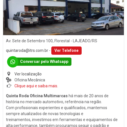
Som
PORTO ALEGRE (1)
Baterias
SANTA CLARA DO SUL (1)
Películas
SANTA CRUZ DO SUL (15)
Acessórios
TEUTÔNIA (14)
Av. Sete de Setembro 100, Florestal - LAJEADO/RS
Ar Condicionado
VENÂNCIO AIRES (16)
quintaroda@itrs.com.br
-
Ver Telefone
Engate de Reboques
Conversar pelo Whatsapp
Martelinho de Ouro
Lavagem Automotiva
Ver localização
Oficina Mecânica
Retificadora de Motores
Clique aqui e saiba mais.
Auto Peças
Quinta Roda
Oficina Multimarcas
há mais de 20 anos de
Amortecedores
história no mercado automotivo, referência na região.
Com profissionais experientes e qualificados, mantemos
Adaptação Veicular
sempre atualizados de novas tecnologias e
Auto Demolidoras
treinamentos, investimos em ferramentas e equipamentos de
alta performance, também procuramos seguir o padrão e