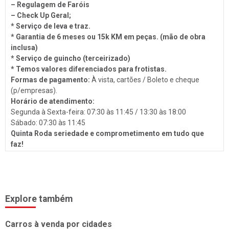
Surdinas
– Regulagem de Faróis
– Check Up Geral;
Bombas Injetoras
* Serviço de leva e traz.
Gás Veicular
* Garantia de 6 meses ou 15k KM em peças. (mão de obra
inclusa)
* Serviço de guincho (terceirizado)
* Temos valores diferenciados para frotistas.
Formas de pagamento:
À vista, cartões / Boleto e cheque
(p/empresas).
Horário de atendimento:
Segunda à Sexta-feira: 07:30 às 11:45 / 13:30 às 18:00
Sábado: 07:30 às 11:45
Quinta Roda seriedade e comprometimento em tudo que
faz!
Explore também
Carros à venda por cidades