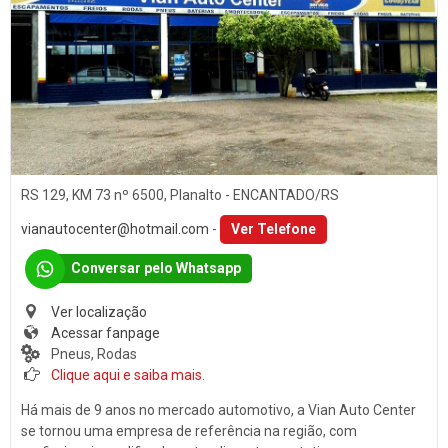
Som
PORTO ALEGRE (1)
Baterias
SANTA CLARA DO SUL (1)
Películas
SANTA CRUZ DO SUL (15)
Acessórios
TEUTÔNIA (14)
Ar Condicionado
VENÂNCIO AIRES (16)
Engate de Reboques
RS 129, KM 73 nº 6500, Planalto - ENCANTADO/RS
Martelinho de Ouro
vianautocenter@hotmail.com
-
Ver Telefone
Lavagem Automotiva
Conversar pelo Whatsapp
Retificadora de Motores
Ver localização
Auto Peças
Acessar fanpage
Amortecedores
Pneus, Rodas
Clique aqui e saiba mais.
Adaptação Veicular
Há mais de 9 anos no mercado automotivo, a Vian Auto Center
Auto Demolidoras
se tornou uma empresa de referência na região, com