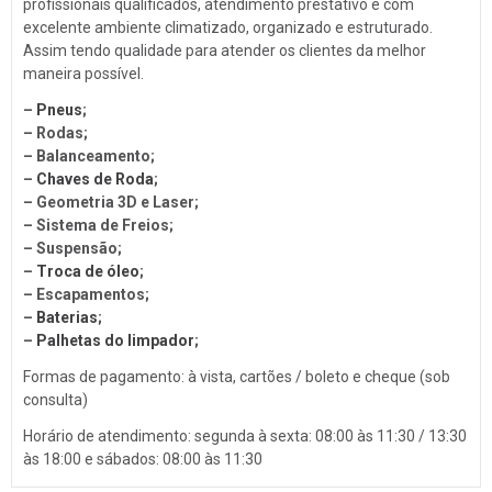
profissionais qualificados, atendimento prestativo e com
Troca de Óleo
excelente ambiente climatizado, organizado e estruturado.
Chaveiro
Assim tendo qualidade para atender os clientes da melhor
maneira possível.
Reboques
–
Pneus
;
Seguros
– Rodas;
– Balanceamento;
Injeção Eletrônica
–
Chaves de Roda
;
Produtos Automotivos
– Geometria 3D e Laser;
– Sistema de Freios;
Placas
– Suspensão;
Estética e Higienização
–
Troca de óleo
;
– Escapamentos;
Auto Vidros
–
Baterias
;
–
Palhetas do limpador
;
Volantes
Formas de pagamento: à vista, cartões / boleto e cheque (sob
Capotas
consulta)
Despachante
Horário de atendimento: segunda à sexta: 08:00 às 11:30 / 13:30
Vistorias
às 18:00 e sábados: 08:00 às 11:30