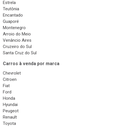
Surdinas
Estrela
Teutônia
Bombas Injetoras
Encantado
Gás Veicular
Guaporé
Montenegro
Arroio do Meio
Venâncio Aires
Cruzeiro do Sul
Santa Cruz do Sul
Carros à venda por marca
Chevrolet
Citroen
Fiat
Ford
Honda
Hyundai
Peugeot
Renault
Toyota