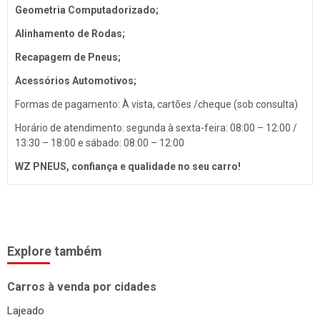
Troca de Óleo
Geometria Computadorizado;
Chaveiro
Alinhamento de Rodas;
Reboques
Recapagem de Pneus;
Seguros
Acessórios Automotivos;
Injeção Eletrônica
Formas de pagamento: À vista, cartões /cheque (sob consulta)
Produtos Automotivos
Horário de atendimento: segunda à sexta-feira: 08:00 – 12:00 /
13:30 – 18:00 e sábado: 08:00 – 12:00
Placas
WZ PNEUS, confiança e qualidade no seu carro!
Estética e Higienização
Auto Vidros
Volantes
Capotas
Explore também
Despachante
Carros à venda por cidades
Vistorias
Lajeado