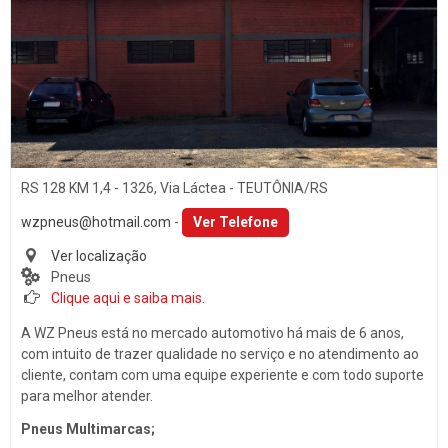
Som
PORTO ALEGRE (1)
Baterias
SANTA CLARA DO SUL (1)
Películas
SANTA CRUZ DO SUL (15)
Acessórios
TEUTÔNIA (14)
Ar Condicionado
VENÂNCIO AIRES (16)
Engate de Reboques
RS 128 KM 1,4 - 1326, Via Láctea - TEUTÔNIA/RS
Martelinho de Ouro
wzpneus@hotmail.com
-
Ver Telefone
Lavagem Automotiva
Ver localização
Pneus
Retificadora de Motores
Clique aqui e saiba mais.
Auto Peças
A WZ Pneus está no mercado automotivo há mais de 6 anos,
Amortecedores
com intuito de trazer qualidade no serviço e no atendimento ao
cliente, contam com uma equipe experiente e com todo suporte
Adaptação Veicular
para melhor atender.
Auto Demolidoras
Pneus Multimarcas;